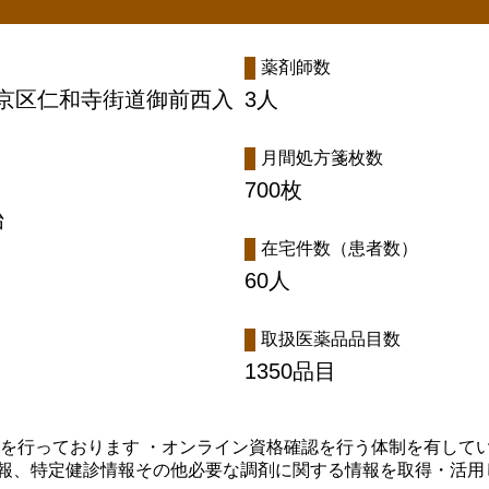
薬剤師数
都市上京区仁和寺街道御前西入
3人
月間処方箋枚数
700枚
始
在宅件数（患者数）
60人
取扱医薬品品目数
1350品目
求を行っております ・オンライン資格確認を行う体制を有してい
報、特定健診情報その他必要な調剤に関する情報を取得・活用