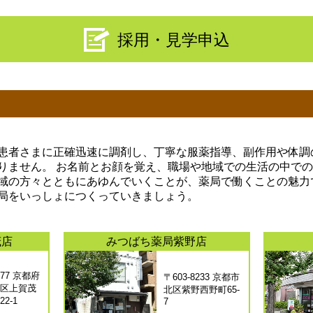
採用・見学申込
患者さまに正確迅速に調剤し、丁寧な服薬指導、副作用や体調
りません。 お名前とお顔を覚え、職場や地域での生活の中で
域の方々とともにあゆんでいくことが、薬局で働くことの魅力
局をいっしょにつくっていきましょう。
茂店
みつばち薬局紫野店
077 京都府
〒603-8233 京都市
区上賀茂
北区紫野西野町65-
2-1
7