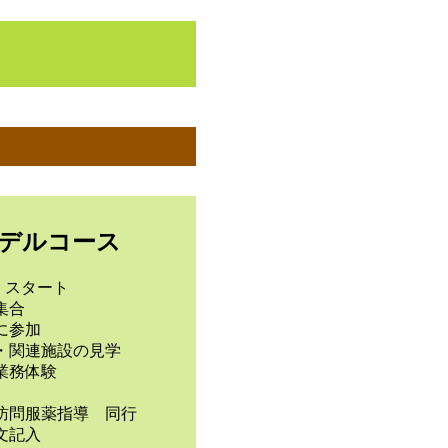
デルコース
0 スタート
集合
に参加
・関連施設の見学
業務体験
訪問服薬指導 同行
文記入