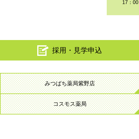
17：0
採用・見学申込
みつばち薬局紫野店
コスモス薬局