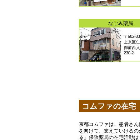
なごみ薬局
〒602-8
上京区仁
御前西入
230-2
コムファの在宅
京都コムファは、患者さん
を向けて、支えていけるの
る」保険薬局の在宅活動は