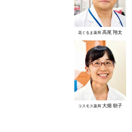
高尾 翔太
花ぐるま薬局
大畑 朝子
コスモス薬局