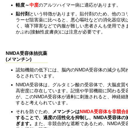
軽度～
中度
のアルツハイマー病に適応があります。
貼付剤
という特徴があります。貼付剤のため、他のコ
ラーゼ阻害薬に比べると、悪心嘔吐などの消化器症状
く、嚥下障害などで内服が難しい患者さんも使用でき
かぶれ(接触性皮膚炎)には注意が必要です。
NMDA受容体拮抗薬
(メマンチン)
認知機能の低下には、脳内のNMDA受容体の減少も関
るとされています。
NMDA受容体は、グルタミン酸の受容体で、大脳皮質
高密度に存在しています。記憶や学習機能に関わる受
が、このNMDA受容体が過剰に刺激されると、神経細
すると考えられています。
それを防ぐため、
メマンチンは
NMDA受容体を非競合
することで、過度の活性化を抑制し、NMDA受容体の
ぎます。
また、非競合的な遮断であるため、NMDA受