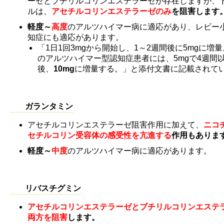
ーゼとブチリルコリンエステラーゼが存在しますが、
ルは、
アセチルコリンエステラーゼのみ
を阻害します
軽度～
高度
のアルツハイマー病に適応があり、レビー
知症にも適応があります。
「1日1回3mgから開始し、1～2週間後に5mgに増
のアルツハイマー型認知症患者には、5mgで4週間
後、
10mg
に増量する。」と添付文書に記載されて
ガランタミン
アセチルコリンエステラーゼ阻害作用に加えて、
ニコ
セチルコリン受容体の感受性を亢進する
作用もありま
軽度～
中度
のアルツハイマー病に適応があります。
リバスチグミン
アセチルコリンエステラーゼとブチリルコリンエステ
両方を阻害
します。