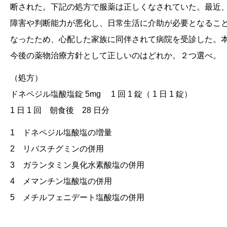
断された。下記の処方で服薬は正しくなされていた。最近
障害や判断能力が悪化し、日常生活に介助が必要となるこ
なったため、心配した家族に同伴されて病院を受診した。
今後の薬物治療方針として正しいのはどれか。２つ選べ。
（処方）
ドネペジル塩酸塩錠 5mg 1 回 1 錠（ 1 日 1 錠）
1 日 1 回 朝食後 28 日分
1 ドネペジル塩酸塩の増量
2 リバスチグミンの併用
3 ガランタミン臭化水素酸塩の併用
4 メマンチン塩酸塩の併用
5 メチルフェニデート塩酸塩の併用